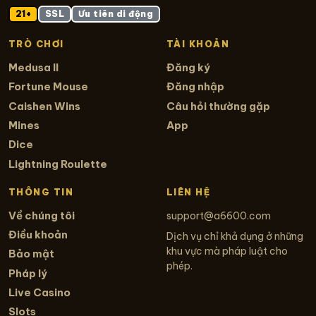
21+
SSL
Ưu tiên di động
TRÒ CHƠI
TÀI KHOẢN
Medusa II
Đăng ký
Fortune Mouse
Đăng nhập
Caishen Wins
Câu hỏi thường gặp
Mines
App
Dice
Lightning Roulette
THÔNG TIN
LIÊN HỆ
Về chúng tôi
support@a6600.com
Điều khoản
Dịch vụ chỉ khả dụng ở những
khu vực mà pháp luật cho
Bảo mật
phép.
Pháp lý
Live Casino
Slots