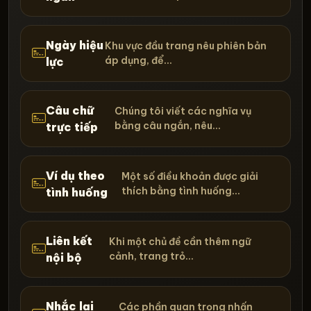
Ngày hiệu
Khu vực đầu trang nêu phiên bản
áp dụng, để...
lực
Câu chữ
Chúng tôi viết các nghĩa vụ
bằng câu ngắn, nêu...
trực tiếp
Ví dụ theo
Một số điều khoản được giải
thích bằng tình huống...
tình huống
Liên kết
Khi một chủ đề cần thêm ngữ
cảnh, trang trỏ...
nội bộ
Nhắc lại
Các phần quan trọng nhấn