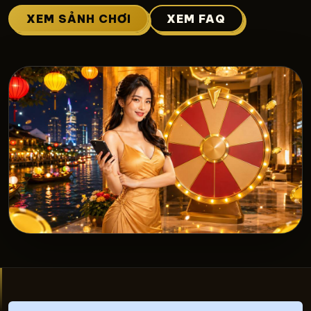
XEM SẢNH CHƠI
XEM FAQ