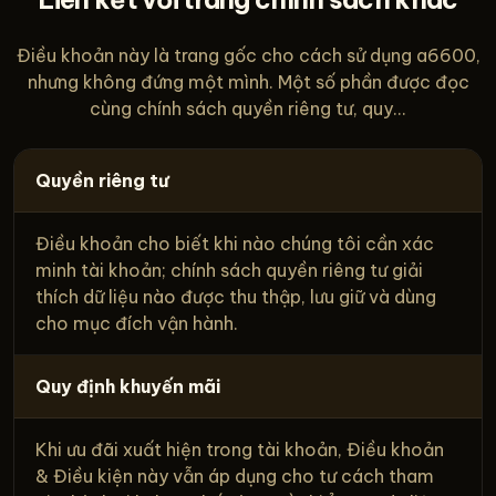
Điều khoản này là trang gốc cho cách sử dụng a6600,
nhưng không đứng một mình. Một số phần được đọc
cùng chính sách quyền riêng tư, quy...
Quyền riêng tư
Điều khoản cho biết khi nào chúng tôi cần xác
minh tài khoản; chính sách quyền riêng tư giải
thích dữ liệu nào được thu thập, lưu giữ và dùng
cho mục đích vận hành.
Quy định khuyến mãi
Khi ưu đãi xuất hiện trong tài khoản, Điều khoản
& Điều kiện này vẫn áp dụng cho tư cách tham