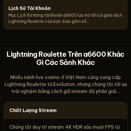
Lịch Sử Tài Khoản
Mục Lịch Sử trong tài khoản a6600 lưu trữ tất cả giao dịch
Lightning Roulette của bạn, bao gồm số...
Lightning Roulette Trên a6600 Khác
Gì Các Sảnh Khác
Nhiều sảnh live casino ở Việt Nam cũng cung cấp
Lightning Roulette từ Evolution, nhưng chúng tôi tối ưu
trải nghiệm bằng cách giữ stream độ phân giải...
Chất Lượng Stream
Chúng tôi duy trì stream 4K HDR sáu mươi FPS từ