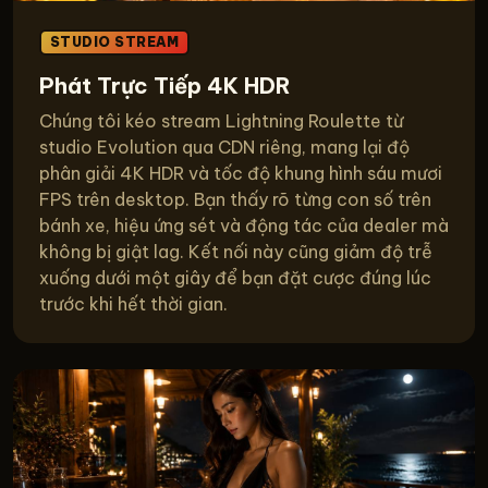
STUDIO STREAM
Phát Trực Tiếp 4K HDR
Chúng tôi kéo stream Lightning Roulette từ
studio Evolution qua CDN riêng, mang lại độ
phân giải 4K HDR và tốc độ khung hình sáu mươi
FPS trên desktop. Bạn thấy rõ từng con số trên
bánh xe, hiệu ứng sét và động tác của dealer mà
không bị giật lag. Kết nối này cũng giảm độ trễ
xuống dưới một giây để bạn đặt cược đúng lúc
trước khi hết thời gian.