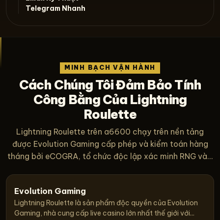
Telegram Nhanh
MINH BẠCH VẬN HÀNH
Cách Chúng Tôi Đảm Bảo Tính
Công Bằng Của Lightning
Roulette
Lightning Roulette trên a6600 chạy trên nền tảng
được Evolution Gaming cấp phép và kiểm toán hàng
tháng bởi eCOGRA, tổ chức độc lập xác minh RNG và...
Evolution Gaming
Lightning Roulette là sản phẩm độc quyền của Evolution
Gaming, nhà cung cấp live casino lớn nhất thế giới với...