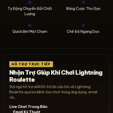
Tự Động Chuyển Đổi Chất
Bảng Cược Thu Gọn
Lượng
Quick Bet Một Chạm
Chế Độ Ngang Dọc
HỖ TRỢ TRỰC TIẾP
Nhận Trợ Giúp Khi Chơi Lightning
Roulette
Đội ngũ hỗ trợ a6600 trả lời câu hỏi về Lightning
Roulette qua ba kênh: live chat trong ứng dụng, email
và...
Live Chat Trong Bàn
Email Kỹ Thuật