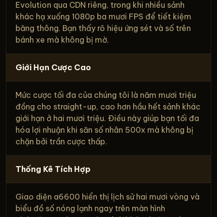
Evolution qua CDN riêng, trong khi nhiều sảnh
khác hạ xuống 1080p ba mươi FPS để tiết kiệm
băng thông. Bạn thấy rõ hiệu ứng sét và số trên
bánh xe mà không bị mờ.
Giới Hạn Cược Cao
Mức cược tối đa của chúng tôi là năm mươi triệu
đồng cho straight-up, cao hơn hầu hết sảnh khác
giới hạn ở hai mươi triệu. Điều này giúp bạn tối đa
hóa lợi nhuận khi săn số nhân 500x mà không bị
chặn bởi trần cược thấp.
Thống Kê Tích Hợp
Giao diện a6600 hiển thị lịch sử hai mươi vòng và
biểu đồ số nóng lạnh ngay trên màn hình