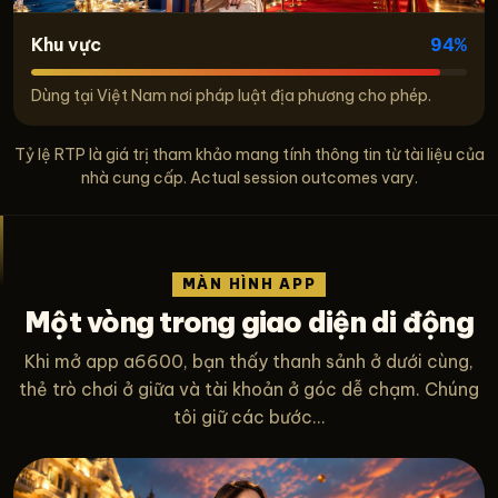
Khu vực
94%
Dùng tại Việt Nam nơi pháp luật địa phương cho phép.
Tỷ lệ RTP là giá trị tham khảo mang tính thông tin từ tài liệu của
nhà cung cấp. Actual session outcomes vary.
MÀN HÌNH APP
Một vòng trong giao diện di động
Khi mở app a6600, bạn thấy thanh sảnh ở dưới cùng,
thẻ trò chơi ở giữa và tài khoản ở góc dễ chạm. Chúng
tôi giữ các bước...