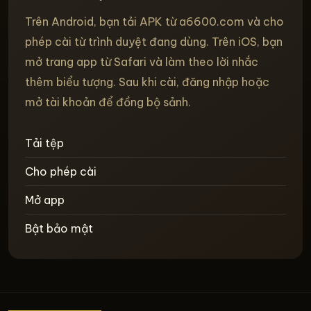
Trên Android, bạn tải APK từ a6600.com và cho
phép cài từ trình duyệt đang dùng. Trên iOS, bạn
mở trang app từ Safari và làm theo lời nhắc
thêm biểu tượng. Sau khi cài, đăng nhập hoặc
mở tài khoản để đồng bộ sảnh.
Tải tệp
Cho phép cài
Mở app
Bật bảo mật