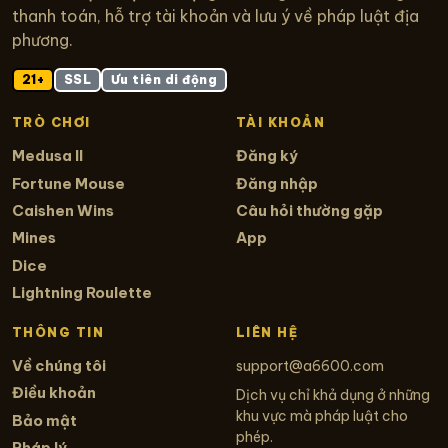
thanh toán, hỗ trợ tài khoản và lưu ý về pháp luật địa
phương.
21+
SSL
Ưu tiên di động
TRÒ CHƠI
TÀI KHOẢN
Medusa II
Đăng ký
Fortune Mouse
Đăng nhập
Caishen Wins
Câu hỏi thường gặp
Mines
App
Dice
Lightning Roulette
THÔNG TIN
LIÊN HỆ
Về chúng tôi
support@a6600.com
Điều khoản
Dịch vụ chỉ khả dụng ở những
khu vực mà pháp luật cho
Bảo mật
phép.
Pháp lý