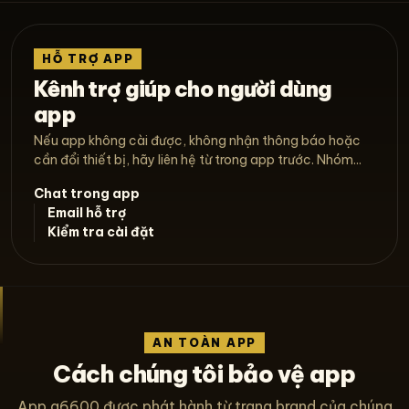
HỖ TRỢ APP
Kênh trợ giúp cho người dùng
app
Nếu app không cài được, không nhận thông báo hoặc
cần đổi thiết bị, hãy liên hệ từ trong app trước. Nhóm...
Chat trong app
Email hỗ trợ
Kiểm tra cài đặt
AN TOÀN APP
Cách chúng tôi bảo vệ app
App a6600 được phát hành từ trang brand của chúng