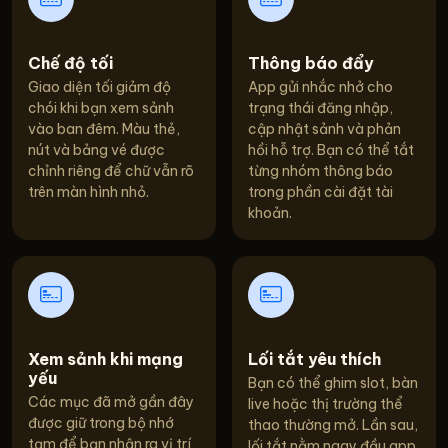
Chế độ tối
Thông báo đẩy
Giao diện tối giảm độ
App gửi nhắc nhở cho
chói khi bạn xem sảnh
trạng thái đăng nhập,
vào ban đêm. Màu thẻ,
cập nhật sảnh và phản
nút và bảng vé được
hồi hỗ trợ. Bạn có thể tắt
chỉnh riêng để chữ vẫn rõ
từng nhóm thông báo
trên màn hình nhỏ.
trong phần cài đặt tài
khoản.
Xem sảnh khi mạng
Lối tắt yêu thích
yếu
Bạn có thể ghim slot, bàn
Các mục đã mở gần đây
live hoặc thị trường thể
được giữ trong bộ nhớ
thao thường mở. Lần sau,
tạm để bạn nhận ra vị trí
lối tắt nằm ngay đầu app