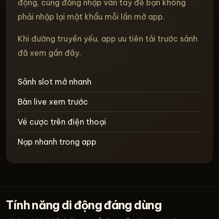
động, cùng đăng nhập vân tay để bạn không
phải nhập lại mật khẩu mỗi lần mở app.
Khi đường truyền yếu, app ưu tiên tải trước sảnh
đã xem gần đây.
Sảnh slot mở nhanh
Bàn live xem trước
Vé cược trên điện thoại
Nạp nhanh trong app
Tính năng di động đáng dùng