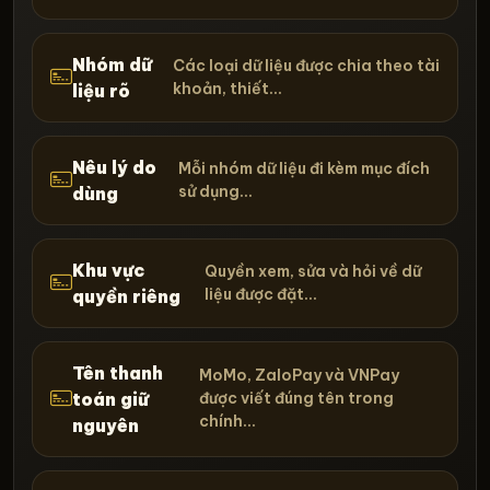
Nhóm dữ
Các loại dữ liệu được chia theo tài
khoản, thiết...
liệu rõ
Nêu lý do
Mỗi nhóm dữ liệu đi kèm mục đích
sử dụng...
dùng
Khu vực
Quyền xem, sửa và hỏi về dữ
liệu được đặt...
quyền riêng
Tên thanh
MoMo, ZaloPay và VNPay
toán giữ
được viết đúng tên trong
chính...
nguyên