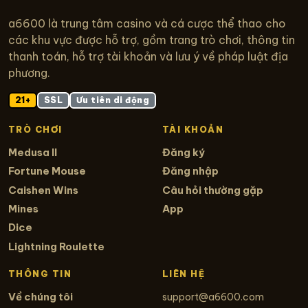
a6600 là trung tâm casino và cá cược thể thao cho
các khu vực được hỗ trợ, gồm trang trò chơi, thông tin
thanh toán, hỗ trợ tài khoản và lưu ý về pháp luật địa
phương.
21+
SSL
Ưu tiên di động
TRÒ CHƠI
TÀI KHOẢN
Medusa II
Đăng ký
Fortune Mouse
Đăng nhập
Caishen Wins
Câu hỏi thường gặp
Mines
App
Dice
Lightning Roulette
THÔNG TIN
LIÊN HỆ
Về chúng tôi
support@a6600.com