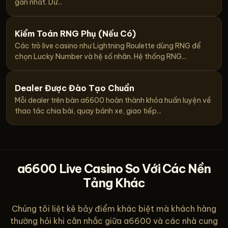
gần nhất. Dữ...
Kiểm Toán RNG Phụ (Nếu Có)
Các trò live casino như Lightning Roulette dùng RNG để
chọn Lucky Number và hệ số nhân. Hệ thống RNG...
Dealer Được Đào Tạo Chuẩn
Mỗi dealer trên bàn a6600 hoàn thành khóa huấn luyện về
thao tác chia bài, quay bánh xe, giao tiếp...
a6600 Live Casino So Với Các Nền
Tảng Khác
Chúng tôi liệt kê bảy điểm khác biệt mà khách hàng
thường hỏi khi cân nhắc giữa a6600 và các nhà cung