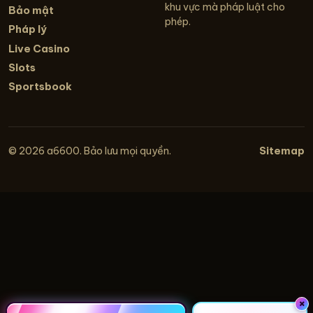
khu vực mà pháp luật cho
Bảo mật
phép.
Pháp lý
Live Casino
Slots
Sportsbook
Sitemap
© 2026 a6600. Bảo lưu mọi quyền.
×