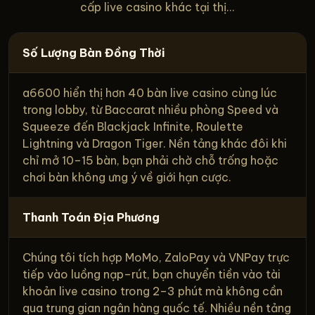
cấp live casino khác tại thị...
Số Lượng Bàn Đồng Thời
a6600 hiển thị hơn 40 bàn live casino cùng lúc
trong lobby, từ Baccarat nhiều phòng Speed và
Squeeze đến Blackjack Infinite, Roulette
Lightning và Dragon Tiger. Nền tảng khác đôi khi
chỉ mở 10–15 bàn, bạn phải chờ chỗ trống hoặc
chơi bàn không ưng ý về giới hạn cược.
Thanh Toán Địa Phương
Chúng tôi tích hợp MoMo, ZaloPay và VNPay trực
tiếp vào luồng nạp–rút, bạn chuyển tiền vào tài
khoản live casino trong 2–3 phút mà không cần
qua trung gian ngân hàng quốc tế. Nhiều nền tảng