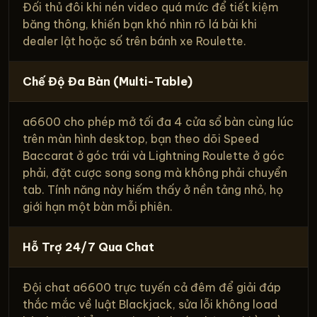
Đối thủ đôi khi nén video quá mức để tiết kiệm
băng thông, khiến bạn khó nhìn rõ lá bài khi
dealer lật hoặc số trên bánh xe Roulette.
Chế Độ Đa Bàn (Multi-Table)
a6600 cho phép mở tối đa 4 cửa sổ bàn cùng lúc
trên màn hình desktop, bạn theo dõi Speed
Baccarat ở góc trái và Lightning Roulette ở góc
phải, đặt cược song song mà không phải chuyển
tab. Tính năng này hiếm thấy ở nền tảng nhỏ, họ
giới hạn một bàn mỗi phiên.
Hỗ Trợ 24/7 Qua Chat
Đội chat a6600 trực tuyến cả đêm để giải đáp
thắc mắc về luật Blackjack, sửa lỗi không load