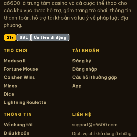
a6600 là trung tâm casino và cá cược thể thao cho
các khu vực được hỗ trợ, gồm trang trò chơi, thông tin
thanh toán, hỗ trợ tài khoản và lưu ý về pháp luật địa
phương.
21+
SSL
Ưu tiên di động
TRÒ CHƠI
TÀI KHOẢN
Medusa II
Đăng ký
Fortune Mouse
Đăng nhập
Caishen Wins
Câu hỏi thường gặp
Mines
App
Dice
Lightning Roulette
THÔNG TIN
LIÊN HỆ
Về chúng tôi
support@a6600.com
Điều khoản
Dịch vụ chỉ khả dụng ở những