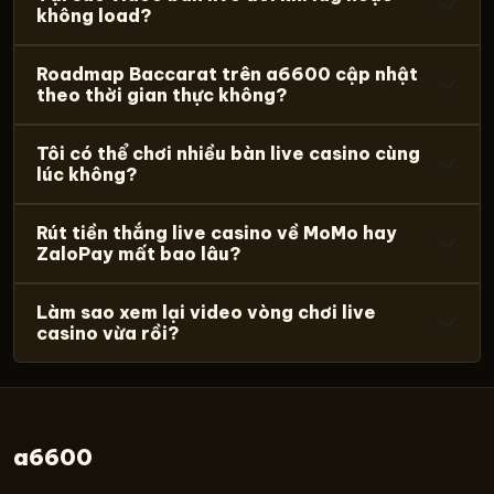
không load?
Roadmap Baccarat trên a6600 cập nhật
theo thời gian thực không?
Tôi có thể chơi nhiều bàn live casino cùng
lúc không?
Rút tiền thắng live casino về MoMo hay
ZaloPay mất bao lâu?
Làm sao xem lại video vòng chơi live
casino vừa rồi?
a6600