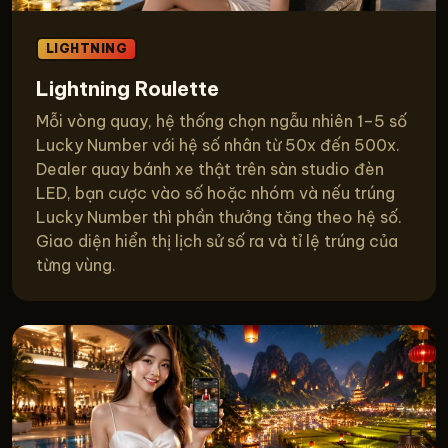
LIGHTNING
Lightning Roulette
Mỗi vòng quay, hệ thống chọn ngẫu nhiên 1–5 số
Lucky Number với hệ số nhân từ 50x đến 500x.
Dealer quay bánh xe thật trên sàn studio đèn
LED, bạn cược vào số hoặc nhóm và nếu trúng
Lucky Number thì phần thưởng tăng theo hệ số.
Giao diện hiển thị lịch sử số ra và tỉ lệ trúng của
từng vùng.