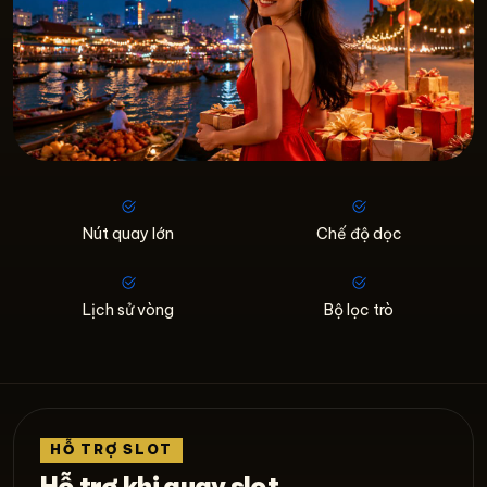
Nút quay lớn
Chế độ dọc
Lịch sử vòng
Bộ lọc trò
HỖ TRỢ SLOT
Hỗ trợ khi quay slot