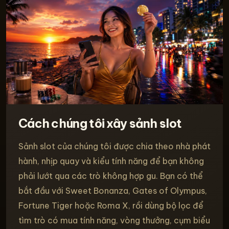
Cách chúng tôi xây sảnh slot
Sảnh slot của chúng tôi được chia theo nhà phát
hành, nhịp quay và kiểu tính năng để bạn không
phải lướt qua các trò không hợp gu. Bạn có thể
bắt đầu với Sweet Bonanza, Gates of Olympus,
Fortune Tiger hoặc Roma X, rồi dùng bộ lọc để
tìm trò có mua tính năng, vòng thưởng, cụm biểu