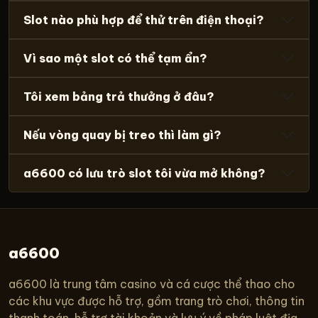
Slot nào phù hợp để thử trên điện thoại?
Vì sao một slot có thể tạm ẩn?
Tôi xem bảng trả thưởng ở đâu?
Nếu vòng quay bị treo thì làm gì?
a6600 có lưu trò slot tôi vừa mở không?
a6600
a6600 là trung tâm casino và cá cược thể thao cho
các khu vực được hỗ trợ, gồm trang trò chơi, thông tin