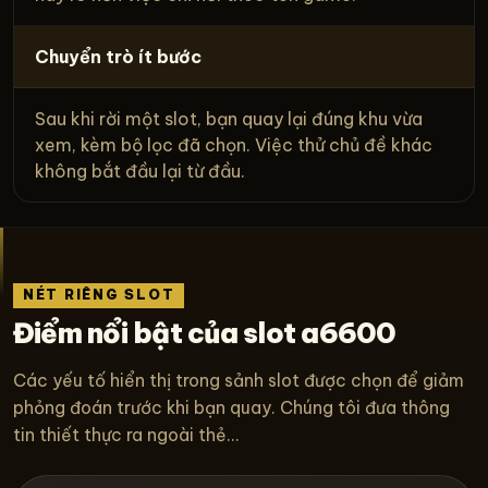
Chuyển trò ít bước
Sau khi rời một slot, bạn quay lại đúng khu vừa
xem, kèm bộ lọc đã chọn. Việc thử chủ đề khác
không bắt đầu lại từ đầu.
NÉT RIÊNG SLOT
Điểm nổi bật của slot a6600
Các yếu tố hiển thị trong sảnh slot được chọn để giảm
phỏng đoán trước khi bạn quay. Chúng tôi đưa thông
tin thiết thực ra ngoài thẻ...