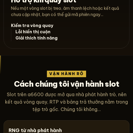
Nếu một vòng slot bị treo, âm thanh lệch hoặc kết quả
chưa cập nhật, bạn có thể gửi mã phiên ngay...
Kiểm tra vòng quay
Lỗi hiển thị cuộn
Giải thích tính năng
VẬN HÀNH RÕ
Cách chúng tôi vận hành slot
Slot trên a6600 được mở qua nhà phát hành trò, nên
kết quả vòng quay, RTP và bảng trả thưởng nằm trong
tệp trò gốc. Chúng tôi không...
RNG từ nhà phát hành