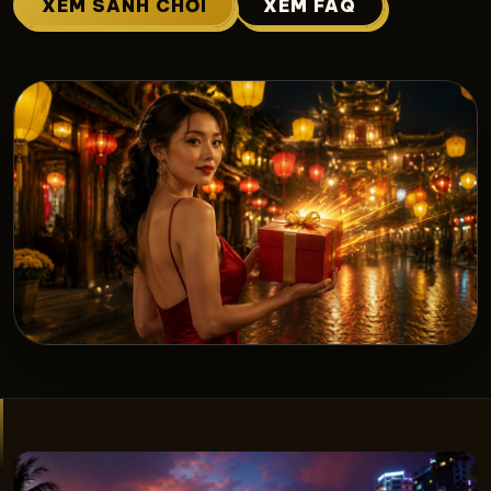
XEM SẢNH CHƠI
XEM FAQ