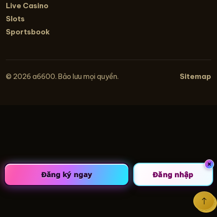
Live Casino
Slots
Sportsbook
Sitemap
© 2026 a6600. Bảo lưu mọi quyền.
×
Đăng ký ngay
Đăng nhập